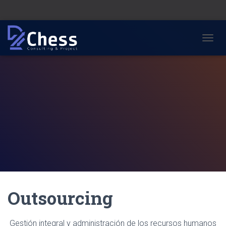
C
A
M
B
I
A
R
M
O
D
O
D
E
N
A
V
Outsourcing
E
G
A
Gestión integral y administración de los recursos humanos